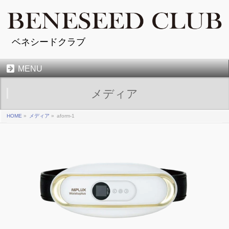
ベネシードクラブ
MENU
メディア
HOME
»
メディア
»
aform-1