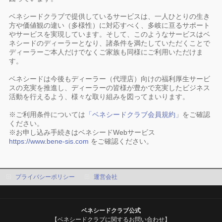
ベネシードクラブで提供しているサービスは、一人ひとりの生き
方や価値観の違い（多様性）に対応すべく、多岐に亘るサポート
やサービスを実現しています。そして、このようなサービスはベ
ネシードのディーラーとなり、諸条件を満たしていただくことで
ディーラーご本人だけでなくご家族も同様にご利用いただけま
す。
ベネシードは今後もディーラー（代理店）向けの福利厚生サービ
スの充実を推進し、ディーラーの皆様が豊かで充実したビジネス
活動を行えるよう、様々な取り組みを図ってまいります。
※ご利用条件については
「ベネシードクラブ会員規約」
をご確認
ください。
※お申し込み手続きはベネシードWebサービス
https://www.bene-sis.com
をご確認ください。
プライバシーポリシー
運営会社
ベネシードクラブ公式
【ベネシードクラブに関するお問い合わせ】