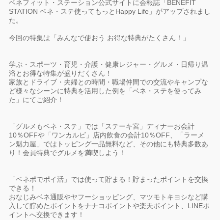
ベネフィット・ステーション公式サイトに会報誌「BENEFIT
STATION ベネ・ステ使ってもっとHappy Life」がアップされまし
た。
今回の特集は「みんなで使おう お得な特典がたくさん！」
学ぶ・スポーツ・育児・介護・健康レジャー・グルメ・日帰り温
浴とお得な特集が盛りだくさん！
家族とドライブ・夫婦との時間・職場仲間での交流やキャンプな
ど様々なシーンに特典を活用した例を「ベネ・ステを使ってみ
た」にてご紹介！
「グルメもベネ・ステ」では「ステーキ宮」ディナーお会計
10％OFFや「ワンカルビ」店内飲食の会計10％OFF、「ラーメ
ン魁力屋」ではトッピング一品無料など、その他にも特典多数あ
り！会員特典でグルメを満喫しよう！
「ベネポでポイ活」では使って貯まる！貯まったポイントを交換
できる！
おなじみベネ通販やヤフーショッピング、マツモトキヨシなど購
入して貯めたポイントをナナコポイントや楽天ポイント、LINEポ
イントへ交換できます！