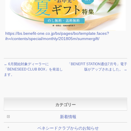
https://bs.benefit-one.co.jp/bs/pages/bo/template.faces?
ih=/contents/special/monthly/201805m/summergift/
←
6月開始対象ディーラーに
「BENEFIT STATION通信7月号」電子
「BENESEED CLUB BOX」を発送し
版がアップされました。
→
ます。
カテゴリー
新着情報
ベネシードクラブからのお知らせ